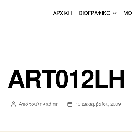
ΑΡΧΙΚΗ
ΒΙΟΓΡΑΦΙΚΟ
ΜΟ
Κατηγορίες
ART012LH
Από τον/την
admin
13 Δεκεμβρίου, 2009
Συντάκτης
Ημ.
άρθρου
δημοσίευσης