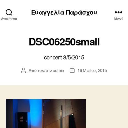
Ευαγγελία Παράσχου
Αναζήτηση
Μενού
DSC06250small
concert 8/5/2015
Από τον/την
admin
16 Μαΐου, 2015
Συντάκτης
Ημ.
άρθρου
δημοσίευσης