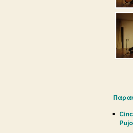
Παρακ
Cinc
Pujo