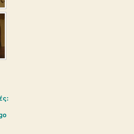
ές:
ego