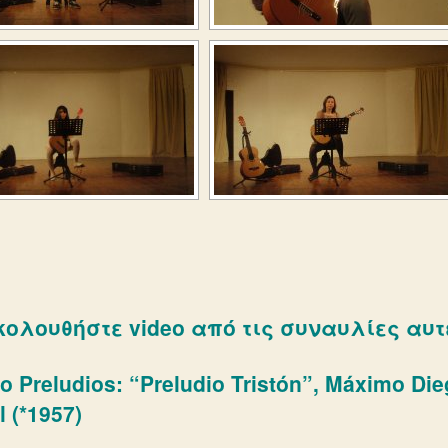
ολουθήστε video από τις συναυλίες αυτ
o Preludios: “Preludio Tristón”, Máximo Di
l (*1957)